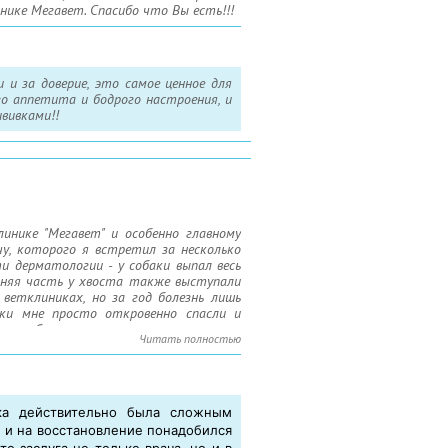
нике Мегавет. Спасибо что Вы есть!!!
 и за доверие, это самое ценное для
го аппетита и бодрого настроения, и
вивками!!
инике "Мегавет" и особенно главному
чу, которого я встретил за несколько
и дерматологии - у собаки выпал весь
адняя часть у хвоста также выступали
 ветклиниках, но за год болезнь лишь
ники мне просто откровенно спасли и
чки и болячки ушли, кроме этого хочу
Читать полностью
у, опровергнуть тем самым некоторые
 не реклама, я реально благодарен за
ещения других нездоровых животных,
!!!!!!
ка действительно была сложным
, и на восстановление понадобился
о заслуга не только врача, но и в