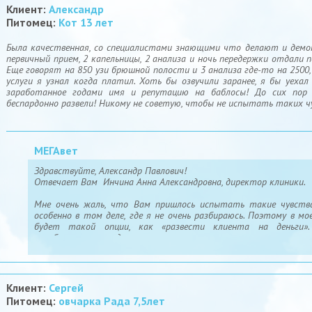
Клиент:
Александр
Питомец:
Кот 13 лет
Была качественная, со специалистами знающими что делают и демок
первичный прием, 2 капельницы, 2 анализа и ночь передержки отдали п
Еще говорят на 850 узи брюшной полости и 3 анализа где-то на 2500
услуги я узнал когда платил. Хоть бы озвучили заранее, я бы уеха
заработанное годами имя и репутацию на баблосы! До сих пор
беспардонно развели! Никому не советую, чтобы не испытать таких ч
МЕГАвет
Здравствуйте, Александр Павлович!
Отвечает Вам Инчина Анна Александровна, директор клиники.
Мне очень жаль, что Вам пришлось испытать такие чувства.
особенно в том деле, где я не очень разбираюсь. Поэтому в мо
будет такой опции, как «развести клиента на деньги»
зарабатывалась годами, и мы очень ценим наших постоянных 
такой эмоциональный отзыв именно от постоянного клиента.
Для меня «развод на деньги» - это продать клиенту то, что ем
Вы пришли с котиком, у которого лишай, а ему бы назначили рен
Клиент:
Сергей
Питомец:
овчарка Рада 7,5лет
В Вашем же случае, коту Лео необходима была диагностика. Кот