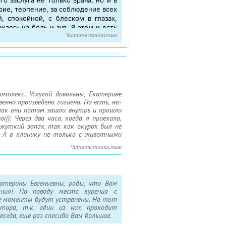
рие, терпение, за соблюдение всех
, спокойной, с блеском в глазах,
каясь на боль и зуд. В этом и есть
Читать полностью
нчина Анна Александровна.
омплекс. Услугой довольны, Екатерине
нно произведена гигиена. Но есть, но-
 (так они потом зашли внутрь и прошли
((. Через два часа, когда я приехала,
 жуткий запах, так как окурок был не
! А в клинику не только с животными
ому это не понравится. Надеюсь, что
Читать полностью
 когда я забирала свою собаку, была
 в верхней одежде, ещё не увидев свою
атерины Евгеньевны, рады, что Вам
ания! По поводу места курения с
ые моменты будут устранены. На тот
тора, т.к. один из них проходит
еседа, еще раз спасибо Вам большое.