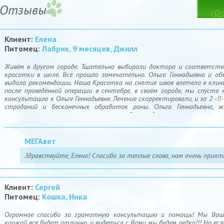
Отзывы
Клиент:
Елена
Питомец:
Лабрик, 9 месяцев, Джилл
Живём в другом городе. Тщательно выбирали доктора и соответств
красотки в июле. Всё прошло замечательно. Ольга Геннадьевна и объ
выдала рекомендации. Наша Красотка на снятие швов влетела в клин
после проведённой операции в сентябре, в своём городе, мы спустя 
консультацию к Ольге Геннадьевне. Лечение скорректировали, и за 2 -!
страданий и бесконечных обработок раны. Ольга Геннадьевна, 
ассистентам только успешных операций и продуктивного лечения па
мы, хозяева переживающие и эмоциональные.. Не судите нас строго! //
МЕГАвет
Здравствуйте, Елена! Спасибо за теплые слова, нам очень прия
Клиент:
Сергей
Питомец:
Кошка, Ника
Огромное спасибо за грамотную консультацию и помощь! Мы Ваши
кошкой все будет отлично, и видеться с Вами мы будем редко!!! Но есл