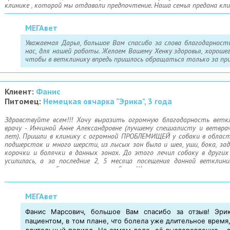
клинике , которой мы отдавали предпочтение. Наша семья предана кли
МЕГАвет
Уважаемая Дарья, большое Вам спасибо за слова благодарности
нас, для нашей работы. Желаем Вашему Хенку здоровья, хороше
чтобы в ветклинику впредь пришлось обращаться только за при
Клиент:
Фанис
Питомец:
Немецкая овчарка "Эрика", 3 года
Здравствуйте всем!!! Хочу выразить огромную благодарность веткл
врачу - Инчиной Анне Александровне (лучшему специалисту и ветвра
лет). Пришли в клинику с огромной ПРОБЛЕМИЩЕЙ у собаки в област
подшерсток и много шерсти, из лысых зон была и шея, уши, бока, з
корочки и болячки в данных зонах. До этого лечил собаку в других
усилилась, а за последние 2, 5 месяца посещения данной веткли
поставили в рабочее состояние собаку. Шерсть вновь выросла, коро
сказать спасибо и грамотным специалистам и вежливому персонал
нижесказанные отзывы. Всегда встречали с улыбкой и добротой. Это
собаку, за то что Анна Александровна несмотря на изобилие пос
МЕГАвет
помнила про нас и нашу проблему, помогла преодолеть тяжелую болезнь!
Фанис Марсович, большое Вам спасибо за отзыв! Эри
пациентом, в том плане, что болела уже длительное время
длительный период. На самом деле, её выздоровление - эт