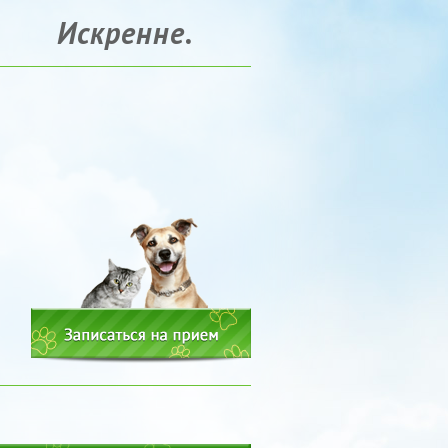
Искренне.
Ветеринарная клин