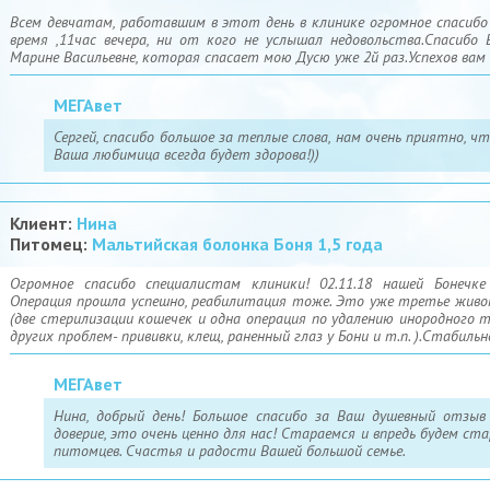
с вирусной инфекцией в анамнезе жизни, со слюнотечением,
Всем девчатам, работавшим в этот день в клинике огромное спасибо
глистов. Симптом «слюнотечение» может быть при многих заб
время ,11час вечера, ни от кого не услышал недовольства.Спасибо
Вам было предложено сдать анализы крови. Так как анализы 
Марине Васильевне, которая спасает мою Дусю уже 2й раз.Успехов вам
дальнейшая диагностика. Тем более, что за месяц до данного
подобной проблемой, тогда Вам тоже было предложено обслед
обойдясь инъекцией противорвотного препарата. И да, диагн
МЕГАвет
помимо приёма и проведенного лечения.
Сергей, спасибо большое за теплые слова, нам очень приятно, 
Александр Павлович, только Вам известно Ваше финансовое сос
Ваша любимица всегда будет здорова!))
могли бы спросить стоимость предложенных процедур, когда 
для Лео. Вы также могли бы сами позаботиться о своих чу
«разведённым на деньги». Мы работаем строго по прейску
назначаем, все манипуляции обосновываем и согласовываем. Наш 
Клиент:
Нина
в бумажном варианте в свободном доступе, а также Вам мог от
Питомец:
Мальтийская болонка Боня 1,5 года
администратор.
Огромное спасибо специалистам клиники! 02.11.18 нашей Бонечке
Про демократичные цены – на всех людей невозможно угодит
Операция прошла успешно, реабилитация тоже. Это уже третье живо
подходит ли лично мне ценовая политика данного учреждени
(две стерилизации кошечек и одна операция по удалению инородного 
клинике было в сентябре 2018 года, и то на несколько пози
других проблем- прививки, клещ, раненный глаз у Бони и т.п. ).Стабил
коррекция цен была в 2016 году. И было бы странно рабо
повышается всё – аренда, налоги, обучение, расходные материа
адекватно нашим затратам на услуги, и совсем не верно 
МЕГАвет
кабинетами.
Так что, имя своё мы не разменивали, а работаем добросовестно
Нина, добрый день! Большое спасибо за Ваш душевный отзыв
действие мы несём ответственность.
доверие, это очень ценно для нас! Стараемся и впредь будем с
питомцев. Счастья и радости Вашей большой семье.
Приношу извинения, что врач с Вами не договорилась по стоим