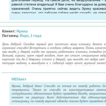
равной степени владельца! Я Вам очень благодарна за дове
назначений. Очень приятно сейчас видеть Эрику красивой
очень радостно, что рабочая собака несёт службу, не отвле
ценность профессии ветеринарного врача. С уважением, И
Клиент:
Ирина
Питомец:
Йорк, 2 года
День добрый. Сегодня первый раз посетили вашу клинику, делали к
огромное спасибо! Встретили и отдали собаку вовремя, Очень качестве
при входе, у дверей, когда мы пришли, работники клиники, очевидно
дальше), курили, прям перед входом, там же стоит специальное ведро(
картина та де-2 девушки стоят у дверей, при выходе от ведра шёл
потушен видимо, и выходила я с собакой через этот жуткий запах
приходят, и с детьми идут, да хоть бы и без детей, я думаю ник
руководство проведёт беседу с персоналом! И еще- на рецепции,
непонятная суета, кто из двоих был администратор не ясно, обе были
животинку, у меня попросили оплату, меня это очень удивило.
МЕГАвет
Ирина, добрый день! Спасибо за отзыв по поводу работы Ек
понравилось. Также за спасибо за конструктивные замеч
сотрудниками обязательно будет проведена беседа, неприятн
момент на рецепции было действительно два администра
стажировку, по поводу верхней одежды также будет проведена б