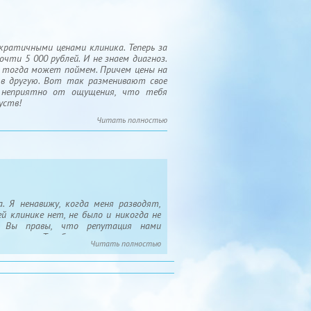
ратичными ценами клиника. Теперь за
очти 5 000 рублей. И не знаем диагноз.
, тогда может поймем. Причем цены на
л в другую. Вот так разменивают свое
 неприятно от ощущения, что тебя
уств!
Читать полностью
 Я ненавижу, когда меня разводят,
ей клинике нет, не было и никогда не
. Вы правы, что репутация нами
клиентов. Тем более странно читать
Читать полностью
у совсем не нужно. Например, если бы
тген, узи и кислородную камеру.
 пожилой, 13 лет, гуляющий на улице,