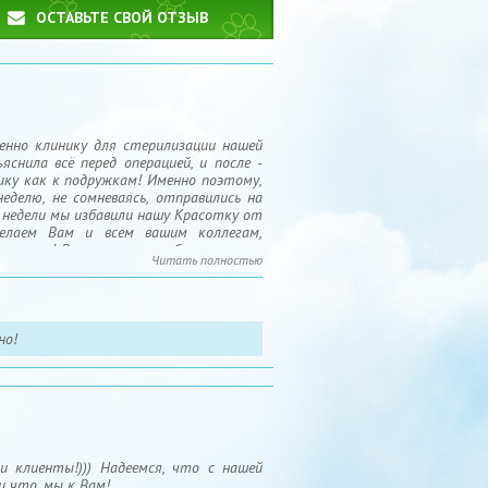
ОСТАВЬТЕ СВОЙ ОТЗЫВ
енно клинику для стерилизации нашей
яснила всё перед операцией, и после -
ику как к подружкам! Именно поэтому,
неделю, не сомневаясь, отправились на
!- недели мы избавили нашу Красотку от
желаем Вам и всем вашим коллегам,
циентов! Ваши пациенты безмолвные и
Читать полностью
/ С совершеннолетием, МЕГАВЕТ!!
тно!
 клиенты!))) Надеемся, что с нашей
и что, мы к Вам!