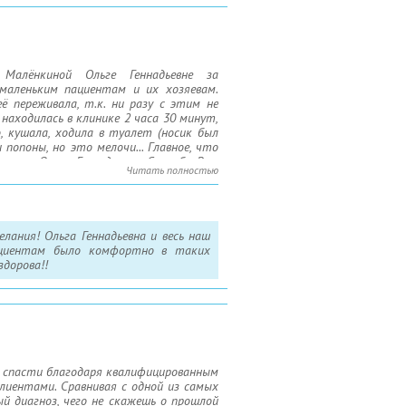
Малёнкиной Ольге Геннадьевне за
маленьким пациентам и их хозяевам.
ё переживала, т.к. ни разу с этим не
находилась в клинике 2 часа 30 минут,
, кушала, ходила в туалет (носик был
попоны, но это мелочи... Главное, что
илась Ольга Геннадьевна. Спасибо Вам
Читать полностью
наилучшего!!!
лания! Ольга Геннадьевна и весь наш
ациентам было комфортно в таких
дорова!!
 спасти благодаря квалифицированным
лиентами. Сравнивая с одной из самых
ый диагноз, чего не скажешь о прошлой