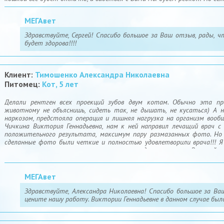
МЕГАвет
Здравствуйте, Сергей! Спасибо большое за Ваш отзыв, рады, ч
будет здорова!!!!
Клиент:
Тимошенко Александра Николаевна
Питомец:
Кот, 5 лет
Делали рентген всех проекций зубов двум котам. Обычно эта про
животному не объяснишь, сидеть так, не дышать, не кусаться) А
наркозом, предстояла операция и лишняя нагрузка на организм вооб
Чичкина Виктория Геннадьевна, нам к ней направил лечащий врач с
положительного результата, максимум пару размазанных фото. Но к
сделанные фото были четкие и полностью удовлетворили врача!!! Я
что человек занимает свое место по достоинству. Высокий п
человек..пять пятерочек в карму и хороший отзыв на стену.
МЕГАвет
Здравствуйте, Александра Николаевна! Спасибо большое за Ва
цените нашу работу. Виктории Геннадьевне в данном случае было