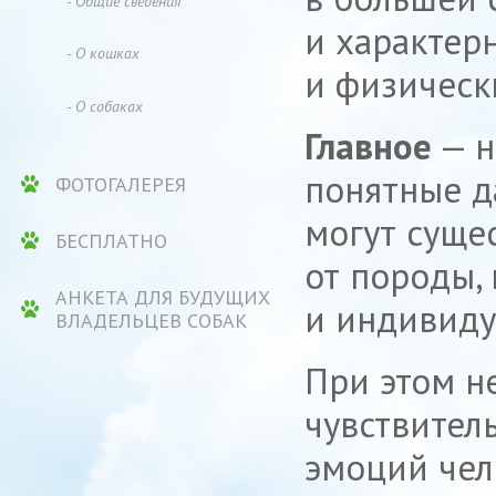
- Общие сведения
и характер
- О кошках
и физическ
- О собаках
Главное
— н
понятные д
ФОТОГАЛЕРЕЯ
могут суще
БЕСПЛАТНО
от породы,
АНКЕТА ДЛЯ БУДУЩИХ
и индивиду
ВЛАДЕЛЬЦЕВ СОБАК
При этом не
чувствител
эмоций чел