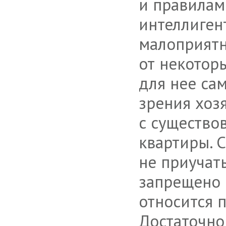
и правилам
интеллигент
малоприятн
от некотор
для нее са
зрения хоз
с существо
квартиры. 
не приучат
запрещено 
относится 
Достаточно