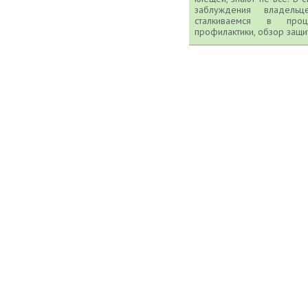
заблуждения владель
сталкиваемся в про
профилактики, обзор защи