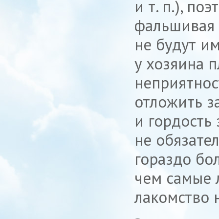
и т. п.
), по
фальшивая 
не будут им
у хозяина 
неприятнос
отложить з
и гордость
не обязате
гораздо бо
чем самые л
лакомство 