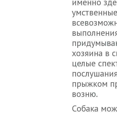
именно зде
умственные
всевозможн
выполнения
придумываю
хозяина в 
целые спек
послушания
прыжком пр
возню.
Собака мож