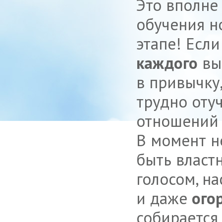
Это вполне
обучения н
этапе! Есл
каждого
вы
в привычку,
трудно оту
отношений 
В момент н
быть власт
голосом, н
и даже
ого
собирается 