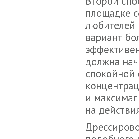
Второй спо
площадке с
любителей 
вариант бо
эффективен
должна нач
спокойной 
концентрац
и максимал
на действия
Дрессирово
подобного н