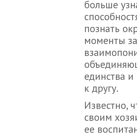
больше узн
способност
познать ок
моменты за
взаимопони
объединяющ
единства и
к другу.
Известно, ч
своим хозяи
ее воспита