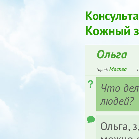
Консульта
Кожный з
Ольга
Москва
Город:
Что дел
людей?
Ольга, 
можно о