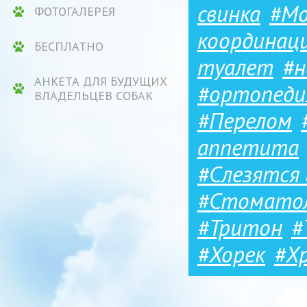
свинка
#Мо
ФОТОГАЛЕРЕЯ
координац
БЕСПЛАТНО
туалет
#н
АНКЕТА ДЛЯ БУДУЩИХ
#ортопеди
ВЛАДЕЛЬЦЕВ СОБАК
#Перелом
аппетита
#Слезятся 
#Стомато
#Тритон
#
#Хорек
#Х