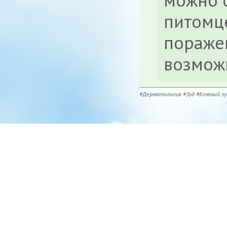
питомце
пораже
возмож
#Дерматология
#Зуд
#Кожный зу